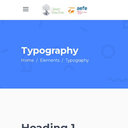
Typography
Home
/
Elements
/
Typography
Heading 1