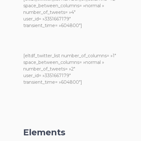
space_between_columns= »normal »
number_of_tweets= »4″
user_id= »3351667179″
transient_time= »604800″]
[eltdf_twitter_list number_of_columns= »1″
space_between_columns= »normal »
number_of_tweets= »2″
user_id= »3351667179″
transient_time= »604800″]
Elements