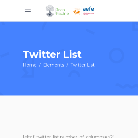
Twitter List
Home
/
Elements
/
Twitter List
[eltdf_twitter_list number_of_columns= »2″