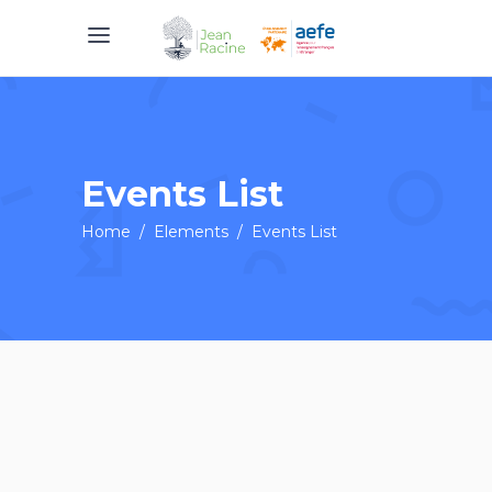
Events List
Home
/
Elements
/
Events List