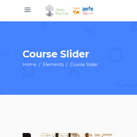
Course Slider
Home
/
Elements
/
Course Slider