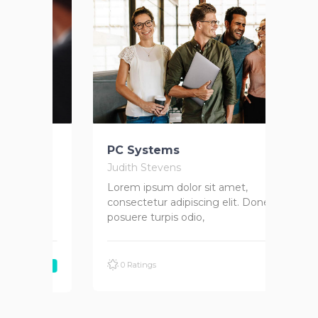
PC Systems
We
Judith Stevens
Jud
Lorem ipsum dolor sit amet,
Lor
c
consectetur adipiscing elit. Donec
con
posuere turpis odio,
pos
0 Ratings
ree