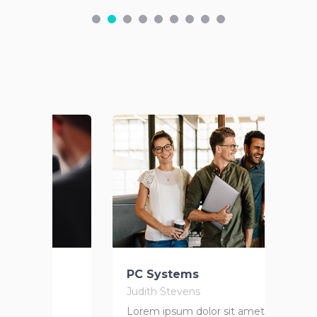
PC Systems
We
Judith Stevens
Jud
Lorem ipsum dolor sit amet,
Lor