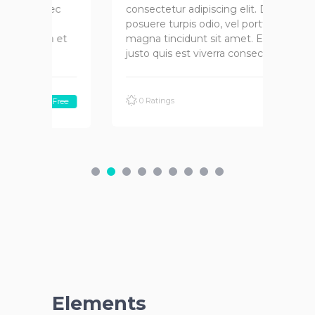
c
consectetur adipiscing elit. Donec
con
posuere turpis odio, vel porttitor
pos
et
magna tincidunt sit amet. Etiam et
mag
justo quis est viverra consecte
jus
0 Ratings
ree
Elements