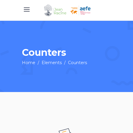
Counters
Home
/
Elements
/
Counters