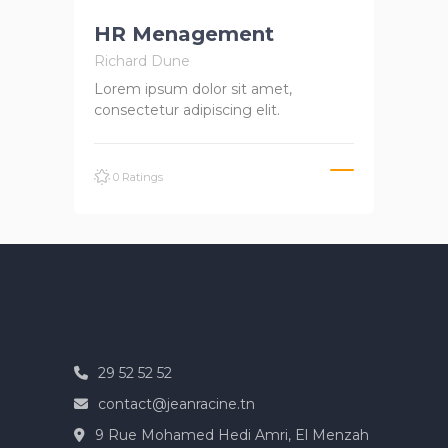
HR Menagement
Richard Dune
Lorem ipsum dolor sit amet,
consectetur adipiscing elit.
0 Ratings
29 52 52 52
contact@jeanracine.tn
9 Rue Mohamed Hedi Amri, El Menzah